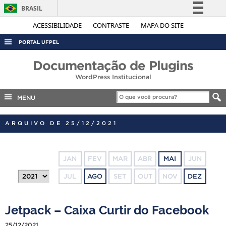
BRASIL
Simplifique!
ACESSIBILIDADE
CONTRASTE
MAPA DO SITE
Comunica BR
PORTAL UFPEL
Participe
ACESSO À INFORMAÇÃO
Documentação de Plugins
Acesso à informação
WordPress Institucional
AUDITORIA
Legislação
COBALTO
MENU
Canais
CONCURSOS
ARQUIVO DE 25/12/2021
EDITAIS
INTERNACIONAL
JAN
FEV
MAR
ABR
MAI
JUN
OUVIDORIA
JUL
AGO
SET
OUT
NOV
DEZ
PORTARIAS
TELEFONES
Jetpack – Caixa Curtir do Facebook
25/12/2021