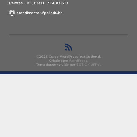
Pelotas - RS, Brasil - 96010-610
atendimento.ufpel.edu.br
©2026 Curso WordPress Institucional.
Criado com
WordPress
.
Tema desenvolvido por
SGTIC / UFPel
.