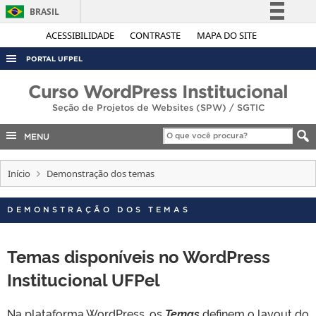
BRASIL
Simplifique!
ACESSIBILIDADE
CONTRASTE
MAPA DO SITE
Comunica BR
PORTAL UFPEL
Participe
ACESSO À INFORMAÇÃO
Curso WordPress Institucional
Acesso à informação
Seção de Projetos de Websites (SPW) / SGTIC
AUDITORIA
Legislação
COBALTO
MENU
Canais
CONCURSOS
Início
Demonstração dos temas
EDITAIS
INTERNACIONAL
DEMONSTRAÇÃO DOS TEMAS
OUVIDORIA
Temas disponíveis no WordPress
PORTARIAS
Institucional UFPel
TELEFONES
Na plataforma WordPress, os
Temas
definem o layout do