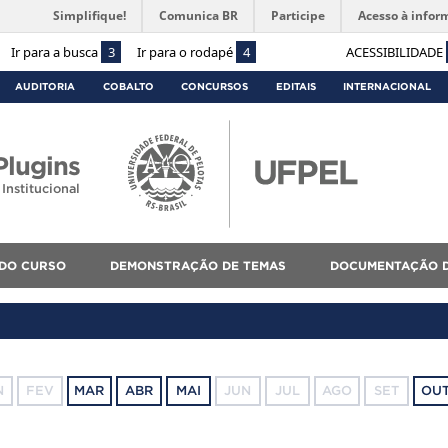
Simplifique!
Comunica BR
Participe
Acesso à infor
Ir para a busca
3
Ir para o rodapé
4
ACESSIBILIDADE
AUDITORIA
COBALTO
CONCURSOS
EDITAIS
INTERNACIONAL
lugins
Institucional
 DO CURSO
DEMONSTRAÇÃO DE TEMAS
DOCUMENTAÇÃO D
N
FEV
MAR
ABR
MAI
JUN
JUL
AGO
SET
OU