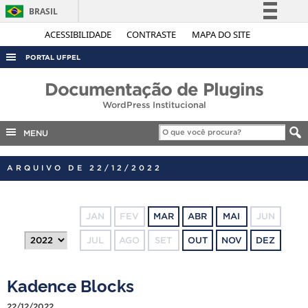
BRASIL
Simplifique!
ACESSIBILIDADE
CONTRASTE
MAPA DO SITE
Comunica BR
PORTAL UFPEL
Participe
ACESSO À INFORMAÇÃO
Documentação de Plugins
Acesso à informação
WordPress Institucional
AUDITORIA
Legislação
COBALTO
MENU
Canais
CONCURSOS
ARQUIVO DE 22/12/2022
EDITAIS
INTERNACIONAL
JAN
FEV
MAR
ABR
MAI
JUN
OUVIDORIA
JUL
AGO
SET
OUT
NOV
DEZ
PORTARIAS
TELEFONES
Kadence Blocks
22/12/2022