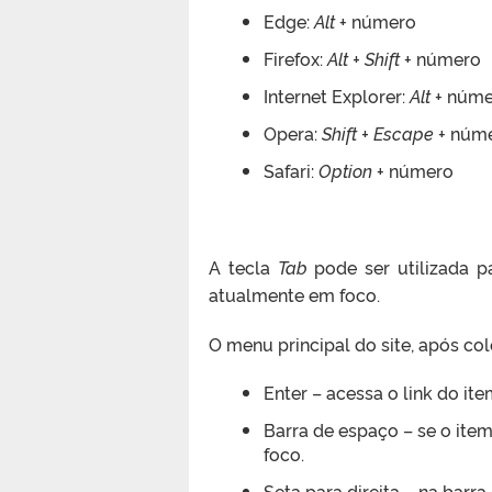
Edge:
Alt
+ número
Firefox:
Alt + Shift
+ número
Internet Explorer:
Alt
+ núme
Opera:
Shift + Escape
+ núm
Safari:
Option
+ número
A tecla
Tab
pode ser utilizada p
atualmente em foco.
O menu principal do site, após co
Enter – acessa o link do it
Barra de espaço – se o ite
foco.
Seta para direita – na barr