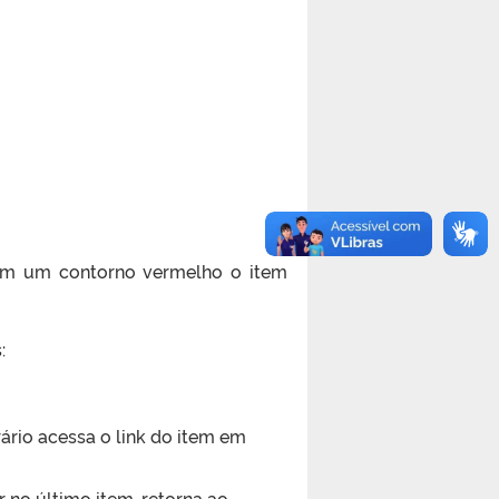
com um contorno vermelho o item
:
rio acessa o link do item em
r no último item, retorna ao