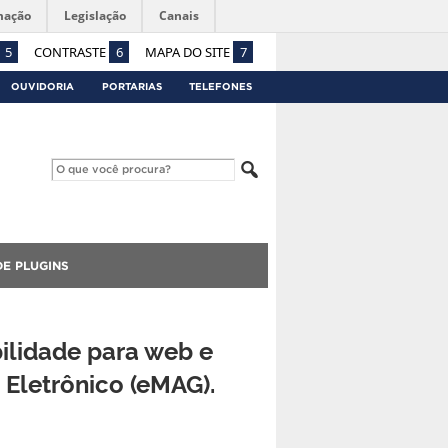
mação
Legislação
Canais
5
CONTRASTE
6
MAPA DO SITE
7
OUVIDORIA
PORTARIAS
TELEFONES
E PLUGINS
ilidade para web e
 Eletrônico (eMAG).