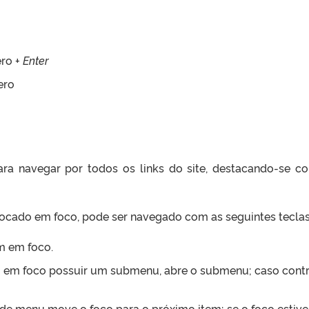
ro +
Enter
ero
ara navegar por todos os links do site, destacando-se 
locado em foco, pode ser navegado com as seguintes teclas
em em foco.
m em foco possuir um submenu, abre o submenu; caso contrá
a de menu move o foco para o próximo item; se o foco estive