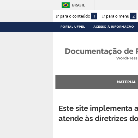
BRASIL
Ir para o conteúdo
1
Ir para o menu
2
PORTAL UFPEL
ACESSO À INFORMAÇÃO
Documentação de P
WordPress 
MATERIAL
Este site implementa 
atende às diretrizes 