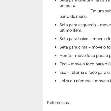
primeiro.
Em um subm
barra de menu.
Seta para esquerda – move o
último item.
Seta para baixo – move o 
Seta para cima – move o f
Home – move foco para o p
End – move o foco para o 
Esc – retorna o foco para o
Letra ou número – move o fo
Referências: