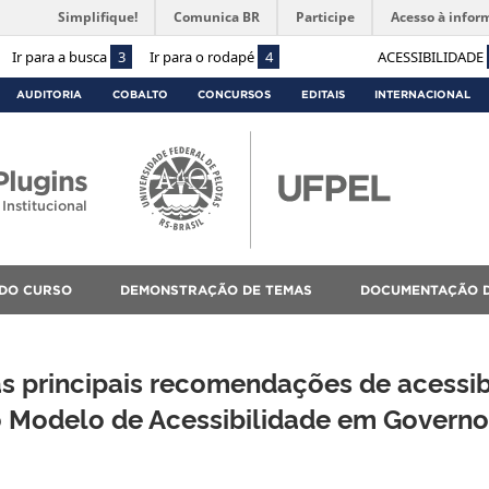
Simplifique!
Comunica BR
Participe
Acesso à infor
Ir para a busca
3
Ir para o rodapé
4
ACESSIBILIDADE
AUDITORIA
COBALTO
CONCURSOS
EDITAIS
INTERNACIONAL
lugins
Institucional
 DO CURSO
DEMONSTRAÇÃO DE TEMAS
DOCUMENTAÇÃO D
as principais recomendações de acessib
do Modelo de Acessibilidade em Governo