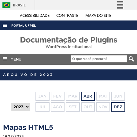
BRASIL
Simplifique!
ACESSIBILIDADE
CONTRASTE
MAPA DO SITE
Comunica BR
PORTAL UFPEL
Participe
ACESSO À INFORMAÇÃO
Documentação de Plugins
Acesso à informação
WordPress Institucional
AUDITORIA
Legislação
COBALTO
MENU
Canais
CONCURSOS
ARQUIVO DE 2023
EDITAIS
INTERNACIONAL
JAN
FEV
MAR
ABR
MAI
JUN
OUVIDORIA
JUL
AGO
SET
OUT
NOV
DEZ
PORTARIAS
TELEFONES
Mapas HTML5
19/12/2023