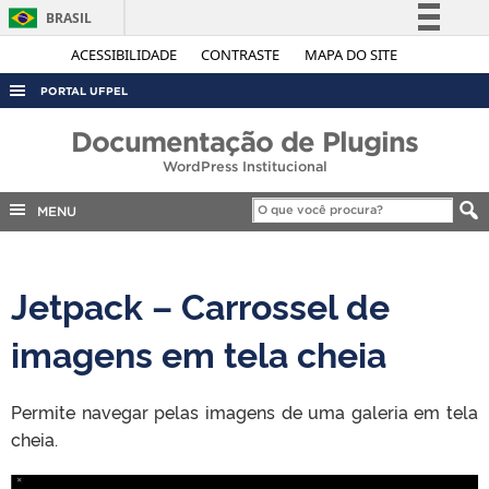
BRASIL
Simplifique!
ACESSIBILIDADE
CONTRASTE
MAPA DO SITE
Comunica BR
PORTAL UFPEL
Participe
ACESSO À INFORMAÇÃO
Documentação de Plugins
Acesso à informação
WordPress Institucional
AUDITORIA
Legislação
COBALTO
MENU
Canais
CONCURSOS
EDITAIS
Jetpack – Carrossel de
INTERNACIONAL
imagens em tela cheia
OUVIDORIA
PORTARIAS
Permite navegar pelas imagens de uma galeria em tela
TELEFONES
cheia.