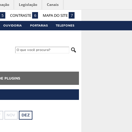
mação
Legislação
Canais
5
CONTRASTE
6
MAPA DO SITE
7
OUVIDORIA
PORTARIAS
TELEFONES
E PLUGINS
T
NOV
DEZ