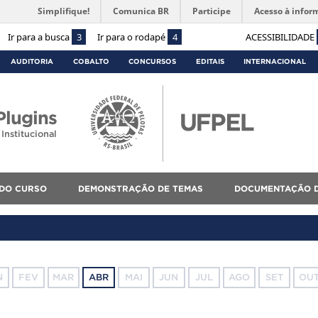
Simplifique!
Comunica BR
Participe
Acesso à infor
Ir para a busca
3
Ir para o rodapé
4
ACESSIBILIDADE
AUDITORIA
COBALTO
CONCURSOS
EDITAIS
INTERNACIONAL
lugins
Institucional
 DO CURSO
DEMONSTRAÇÃO DE TEMAS
DOCUMENTAÇÃO D
N
FEV
MAR
ABR
MAI
JUN
JUL
AGO
SET
OU