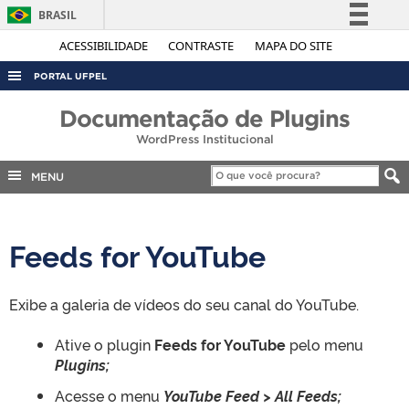
BRASIL
Simplifique!
ACESSIBILIDADE
CONTRASTE
MAPA DO SITE
Comunica BR
PORTAL UFPEL
Participe
ACESSO À INFORMAÇÃO
Documentação de Plugins
Acesso à informação
WordPress Institucional
AUDITORIA
Legislação
COBALTO
MENU
Canais
CONCURSOS
EDITAIS
Feeds for YouTube
INTERNACIONAL
OUVIDORIA
Exibe a galeria de vídeos do seu canal do YouTube.
PORTARIAS
Ative o plugin
Feeds for YouTube
pelo menu
TELEFONES
Plugins;
Acesse o menu
YouTube Feed > All Feeds;