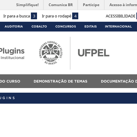
Simplifique!
Comunica BR
Participe
Acesso à infor
Ir para a busca
3
Ir para o rodapé
4
ACESSIBILIDADE
AUDITORIA
COBALTO
CONCURSOS
EDITAIS
INTERNACIONAL
lugins
Institucional
 DO CURSO
DEMONSTRAÇÃO DE TEMAS
DOCUMENTAÇÃO D
UGINS