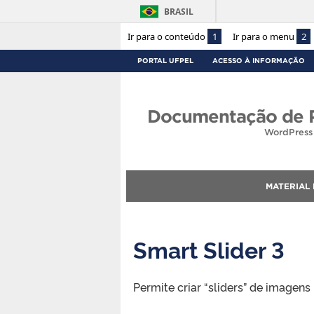
BRASIL
Ir para o conteúdo
1
Ir para o menu
2
PORTAL UFPEL
ACESSO À INFORMAÇÃO
Documentação de P
WordPress 
MATERIAL
Smart Slider 3
Permite criar “sliders” de imagens