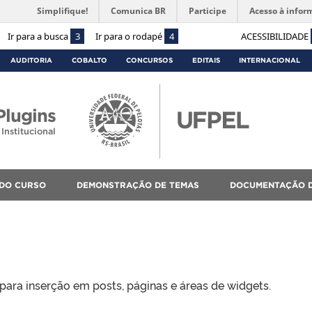
Simplifique!
Comunica BR
Participe
Acesso à infor
Ir para a busca
3
Ir para o rodapé
4
ACESSIBILIDADE
AUDITORIA
COBALTO
CONCURSOS
EDITAIS
INTERNACIONAL
lugins
Institucional
 DO CURSO
DEMONSTRAÇÃO DE TEMAS
DOCUMENTAÇÃO D
 para inserção em posts, páginas e áreas de widgets.