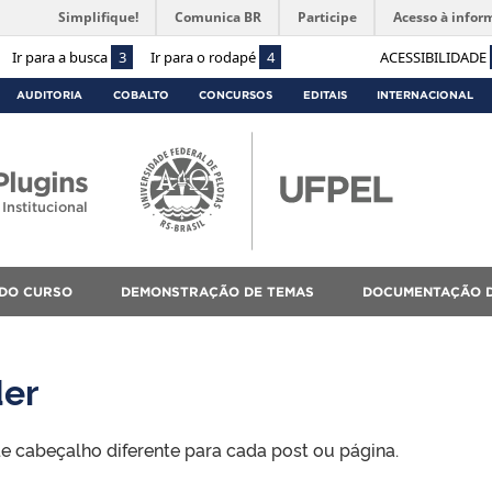
Simplifique!
Comunica BR
Participe
Acesso à infor
Ir para a busca
3
Ir para o rodapé
4
ACESSIBILIDADE
AUDITORIA
COBALTO
CONCURSOS
EDITAIS
INTERNACIONAL
lugins
Institucional
 DO CURSO
DEMONSTRAÇÃO DE TEMAS
DOCUMENTAÇÃO D
der
 cabeçalho diferente para cada post ou página.