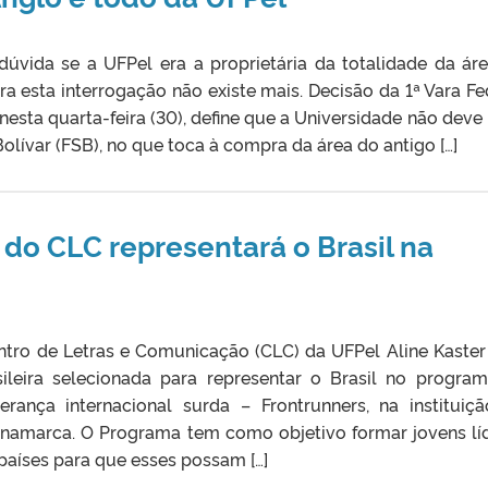
dúvida se a UFPel era a proprietária da totalidade da ár
 esta interrogação não existe mais. Decisão da 1ª Vara Fe
 nesta quarta-feira (30), define que a Universidade não deve
lívar (FSB), no que toca à compra da área do antigo […]
 do CLC representará o Brasil na
ntro de Letras e Comunicação (CLC) da UFPel Aline Kaster 
ileira selecionada para representar o Brasil no progra
erança internacional surda – Frontrunners, na instituiç
inamarca. O Programa tem como objetivo formar jovens lí
países para que esses possam […]