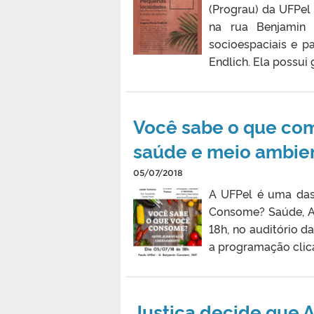
(Prograu) da UFPel r
na rua Benjamin C
socioespaciais e p
Endlich. Ela possui
Você sabe o que com
saúde e meio ambie
05/07/2018
A UFPel é uma das
Consome? Saúde, Al
18h, no auditório d
a programação clic
Justiça decide que 