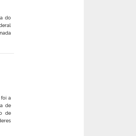
ea do
deral
 nada
foi a
ma de
ão de
deres