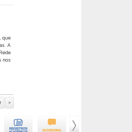
, que
as. A
(Rede
s nos
2
>