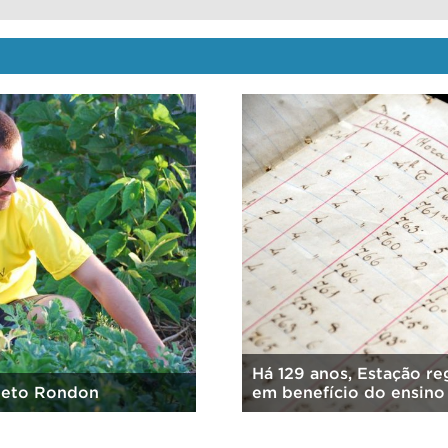
tra o clima da região,
Servidores participam 
da sociedade
cinema