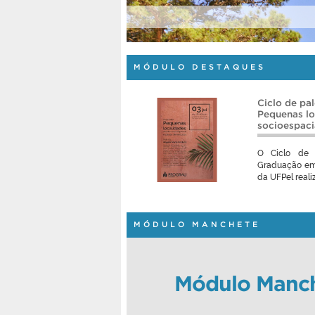
magem é opcional
MÓDULO DESTAQUES
Ciclo de pa
Pequenas lo
socioespaci
O Ciclo de 
Graduação em 
da UFPel realiz
MÓDULO MANCHETE
Módulo Manch