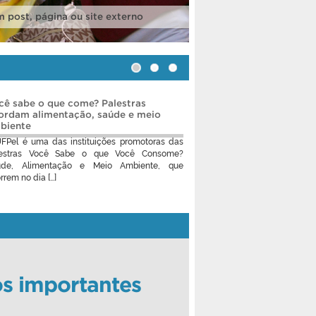
 post, página ou site externo
cê sabe o que come? Palestras
ordam alimentação, saúde e meio
biente
FPel é uma das instituições promotoras das
lestras Você Sabe o que Você Consome?
úde, Alimentação e Meio Ambiente, que
rrem no dia […]
s importantes