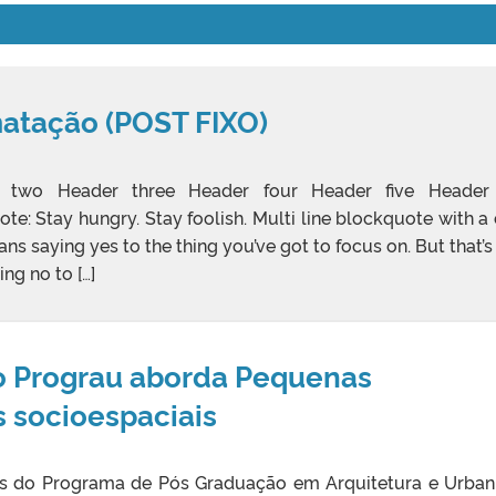
matação (POST FIXO)
 two Header three Header four Header five Header 
te: Stay hungry. Stay foolish. Multi line blockquote with a 
ns saying yes to the thing you’ve got to focus on. But that’s
ing no to […]
do Prograu aborda Pequenas
s socioespaciais
ras do Programa de Pós Graduação em Arquitetura e Urba