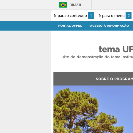
BRASIL
Ir para o conteúdo
1
Ir para o menu
2
PORTAL UFPEL
ACESSO À INFORMAÇÃO
tema UF
site de demonstração do tema instit
SOBRE O PROGRA