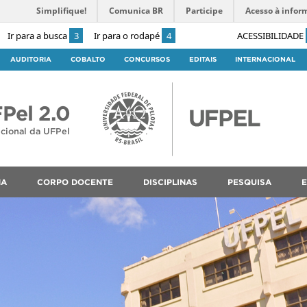
Simplifique!
Comunica BR
Participe
Acesso à infor
Ir para a busca
3
Ir para o rodapé
4
ACESSIBILIDADE
AUDITORIA
COBALTO
CONCURSOS
EDITAIS
INTERNACIONAL
Pel 2.0
ucional da UFPel
MA
CORPO DOCENTE
DISCIPLINAS
PESQUISA
E