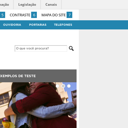
mação
Legislação
Canais
5
CONTRASTE
6
MAPA DO SITE
7
OUVIDORIA
PORTARIAS
TELEFONES
XEMPLOS DE TESTE