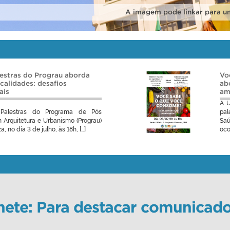
A imagem pode linkar para um
lestras do Prograu aborda
Vo
calidades: desafios
ab
ais
am
A U
Palestras do Programa de Pós
pa
Arquitetura e Urbanismo (Prograu)
Sa
a, no dia 3 de julho, às 18h, […]
oco
ete: Para destacar comunicado