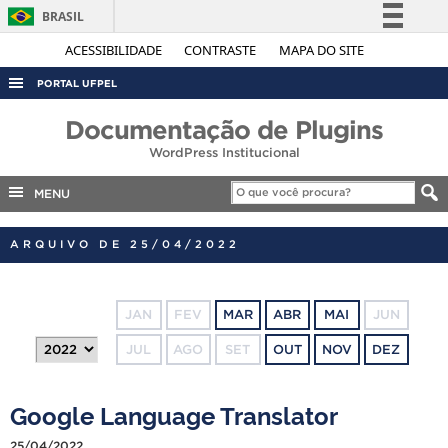
BRASIL
Simplifique!
ACESSIBILIDADE
CONTRASTE
MAPA DO SITE
Comunica BR
PORTAL UFPEL
Participe
ACESSO À INFORMAÇÃO
Documentação de Plugins
Acesso à informação
WordPress Institucional
AUDITORIA
Legislação
COBALTO
MENU
Canais
CONCURSOS
ARQUIVO DE 25/04/2022
EDITAIS
INTERNACIONAL
JAN
FEV
MAR
ABR
MAI
JUN
OUVIDORIA
JUL
AGO
SET
OUT
NOV
DEZ
PORTARIAS
TELEFONES
Google Language Translator
25/04/2022