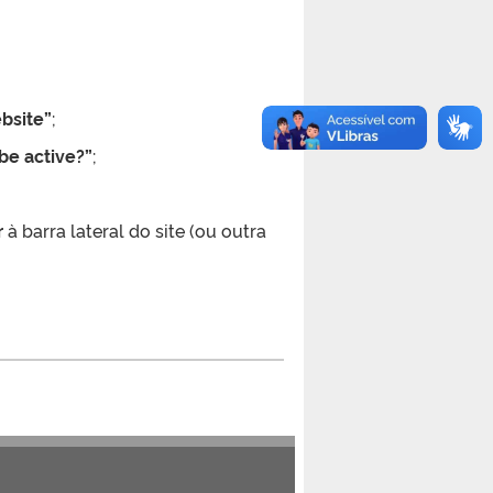
bsite”
;
be active?”
;
r
à barra lateral do site (ou outra