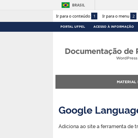
BRASIL
Ir para o conteúdo
1
Ir para o menu
2
PORTAL UFPEL
ACESSO À INFORMAÇÃO
Documentação de P
WordPress 
MATERIAL
Google Language
Adiciona ao site a ferramenta de