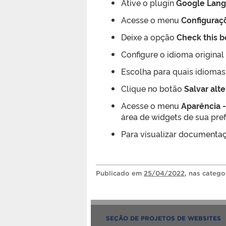
Ative o plugin
Google Lang
Acesse o menu
Configuraç
Deixe a opção
Check this b
Configure o idioma original
Escolha para quais idiomas
Clique no botão
Salvar alt
Acesse o menu
Aparência 
área de widgets de sua pref
Para visualizar documenta
Publicado
em
25/04/2022
, nas catego
SEÇÃO DE PROJETOS DE WEBSITES