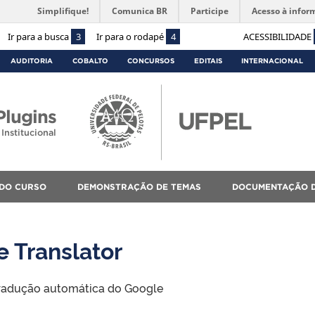
Simplifique!
Comunica BR
Participe
Acesso à infor
Ir para a busca
3
Ir para o rodapé
4
ACESSIBILIDADE
AUDITORIA
COBALTO
CONCURSOS
EDITAIS
INTERNACIONAL
lugins
Institucional
 DO CURSO
DEMONSTRAÇÃO DE TEMAS
DOCUMENTAÇÃO D
 Translator
 tradução automática do Google