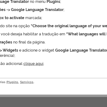
uage Translator
no menu
Plugins
;
ões -> Google Language Translator
;
ox to activate
marcada;
 do site na opção
“Choose the original language of your we
 você deseja habilitar a tradução em
“What languages will 
erações
no final da página.
-> Widgets
e adicione o widget
Google Language Translato
erência);
ção adicional
clique aqui
.
rias
Plugins
,
Serviços
.