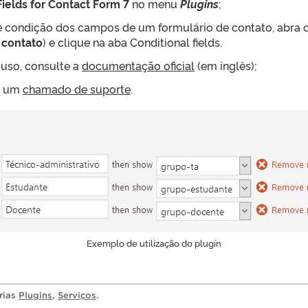
Fields for Contact Form 7
no menu
Plugins
;
de condição dos campos de um formulário de contato, abra 
 contato
) e clique na aba Conditional fields.
 uso, consulte a
documentação oficial
(em inglês);
ra um
chamado de suporte
.
Exemplo de utilização do plugin
rias
Plugins
,
Serviços
.