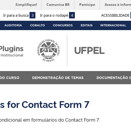
Simplifique!
Comunica BR
Participe
Acesso à infor
Ir para a busca
3
Ir para o rodapé
4
ACESSIBILIDADE
AUDITORIA
COBALTO
CONCURSOS
EDITAIS
INTERNACIONAL
lugins
Institucional
 DO CURSO
DEMONSTRAÇÃO DE TEMAS
DOCUMENTAÇÃO D
ds for Contact Form 7
ondicional em formulários do Contact Form 7.