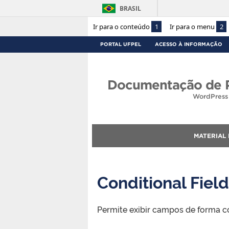
BRASIL
Ir para o conteúdo
1
Ir para o menu
2
PORTAL UFPEL
ACESSO À INFORMAÇÃO
Documentação de P
WordPress 
MATERIAL
Conditional Fiel
Permite exibir campos de forma c