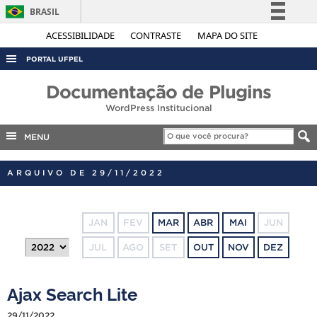
BRASIL
Simplifique!
ACESSIBILIDADE
CONTRASTE
MAPA DO SITE
Comunica BR
PORTAL UFPEL
Participe
ACESSO À INFORMAÇÃO
Documentação de Plugins
Acesso à informação
WordPress Institucional
AUDITORIA
Legislação
COBALTO
MENU
Canais
CONCURSOS
ARQUIVO DE 29/11/2022
EDITAIS
INTERNACIONAL
JAN
FEV
MAR
ABR
MAI
JUN
OUVIDORIA
JUL
AGO
SET
OUT
NOV
DEZ
PORTARIAS
TELEFONES
Ajax Search Lite
29/11/2022