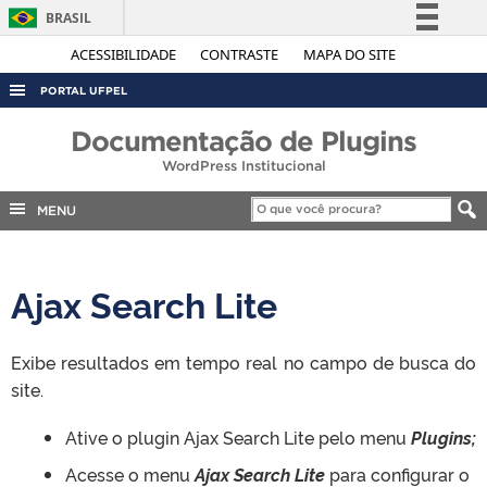
BRASIL
Simplifique!
ACESSIBILIDADE
CONTRASTE
MAPA DO SITE
Comunica BR
PORTAL UFPEL
Participe
ACESSO À INFORMAÇÃO
Documentação de Plugins
Acesso à informação
WordPress Institucional
AUDITORIA
Legislação
COBALTO
MENU
Canais
CONCURSOS
EDITAIS
Ajax Search Lite
INTERNACIONAL
OUVIDORIA
Exibe resultados em tempo real no campo de busca do
site.
PORTARIAS
TELEFONES
Ative o plugin Ajax Search Lite pelo menu
Plugins;
Acesse o menu
Ajax Search Lite
para configurar o