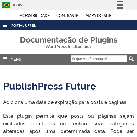
BRASIL
Simplifique!
ACESSIBILIDADE
CONTRASTE
MAPA DO SITE
Comunica BR
PORTAL UFPEL
Participe
ACESSO À INFORMAÇÃO
Documentação de Plugins
Acesso à informação
WordPress Institucional
AUDITORIA
Legislação
COBALTO
MENU
Canais
CONCURSOS
EDITAIS
PublishPress Future
INTERNACIONAL
OUVIDORIA
Adiciona uma data de expiração para posts e páginas.
PORTARIAS
Este plugin permite que posts ou páginas sejam
TELEFONES
excluídos, ocultados ou tenham suas categorias
alteradas após uma determinada data. Pode ser