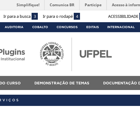
Simplifique!
Comunica BR
Participe
Acesso à infor
Ir para a busca
3
Ir para o rodapé
4
ACESSIBILIDADE
AUDITORIA
COBALTO
CONCURSOS
EDITAIS
INTERNACIONAL
lugins
Institucional
 DO CURSO
DEMONSTRAÇÃO DE TEMAS
DOCUMENTAÇÃO D
RVIÇOS