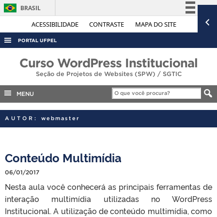
BRASIL
Simplifique!
ACESSIBILIDADE
CONTRASTE
MAPA DO SITE
Comunica BR
PORTAL UFPEL
Participe
ACESSO À INFORMAÇÃO
Curso WordPress Institucional
Acesso à informação
Seção de Projetos de Websites (SPW) / SGTIC
AUDITORIA
Legislação
COBALTO
MENU
Canais
CONCURSOS
AUTOR:
webmaster
EDITAIS
INTERNACIONAL
Conteúdo Multimídia
OUVIDORIA
06/01/2017
PORTARIAS
Nesta aula você conhecerá as principais ferramentas de
TELEFONES
interação multimídia utilizadas no WordPress
Institucional. A utilização de conteúdo multimídia, como