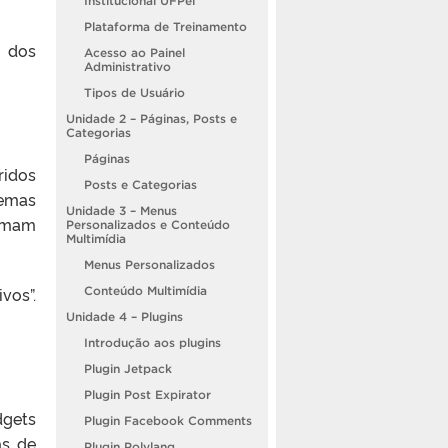
Institucional UFPel
Plataforma de Treinamento
o dos
Acesso ao Painel
Administrativo
Tipos de Usuário
Unidade 2 – Páginas, Posts e
Categorias
Páginas
ridos
Posts e Categorias
temas
Unidade 3 – Menus
tumam
Personalizados e Conteúdo
Multimídia
Menus Personalizados
vos”.
Conteúdo Multimídia
Unidade 4 – Plugins
Introdução aos plugins
Plugin Jetpack
Plugin Post Expirator
dgets
Plugin Facebook Comments
as de
Plugin Polylang