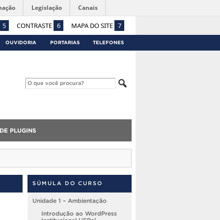
mação
Legislação
Canais
5
CONTRASTE
6
MAPA DO SITE
7
OUVIDORIA
PORTARIAS
TELEFONES
DE PLUGINS
SÚMULA DO CURSO
Unidade 1 – Ambientação
Introdução ao WordPress