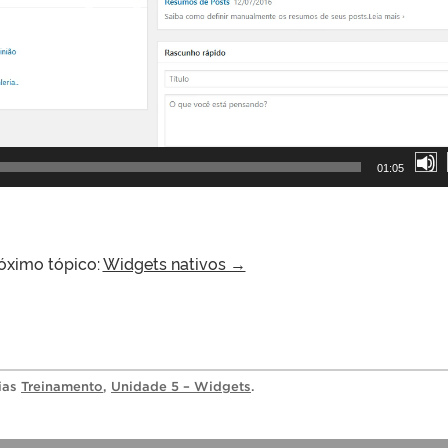
01:05
óximo tópico:
Widgets nativos →
rias
Treinamento
,
Unidade 5 – Widgets
.