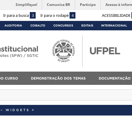
Simplifique!
Comunica BR
Participe
Acesso à infor
Ir para a busca
3
Ir para o rodapé
4
ACESSIBILIDADE
AUDITORIA
COBALTO
CONCURSOS
EDITAIS
INTERNACIONAL
stitucional
sites (SPW) / SGTIC
DO CURSO
DEMONSTRAÇÃO DOS TEMAS
DOCUMENTAÇÃO 
 – WIDGETS
>