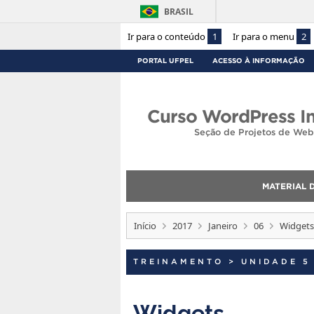
BRASIL
Ir para o conteúdo
1
Ir para o menu
2
PORTAL UFPEL
ACESSO À INFORMAÇÃO
Curso WordPress In
Seção de Projetos de Web
MATERIAL 
Início
2017
Janeiro
06
Widgets
TREINAMENTO
>
UNIDADE 5
Widgets