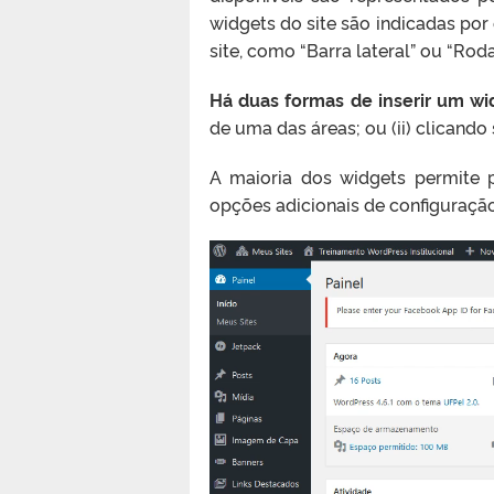
widgets do site são indicadas por
site, como “Barra lateral” ou “Roda
Há duas formas de inserir um wid
de uma das áreas; ou (ii) clicando
A maioria dos widgets permite p
opções adicionais de configuraçã
Tocador
de
vídeo