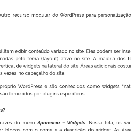
utro recurso modular do WordPress para personalizaçã
litam exibir conteúdo variado no site. Eles podem ser inse
inadas pelo tema (layout) ativo no site. A maioria dos 
ertical de widgets na lateral do site. Áreas adicionais cos
 às vezes, no cabeçalho
do site
.
próprio WordPress e são conhecidos como widgets “nati
 são fornecidos por plugins específicos.
ts?
através do menu
Aparência – Widgets.
Nessa tela, os wi
por blocos com o nome e a descrição do widget. As áre