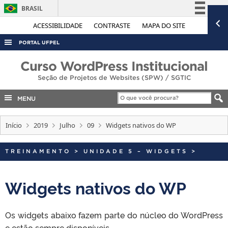
BRASIL
Simplifique!
ACESSIBILIDADE
CONTRASTE
MAPA DO SITE
Comunica BR
PORTAL UFPEL
Participe
ACESSO À INFORMAÇÃO
Curso WordPress Institucional
Acesso à informação
Seção de Projetos de Websites (SPW) / SGTIC
AUDITORIA
Legislação
COBALTO
MENU
Canais
CONCURSOS
Início
2019
Julho
09
Widgets nativos do WP
EDITAIS
INTERNACIONAL
TREINAMENTO
>
UNIDADE 5 – WIDGETS
>
OUVIDORIA
Widgets nativos do WP
PORTARIAS
TELEFONES
Os widgets abaixo fazem parte do núcleo do WordPress
e estão sempre disponíveis.