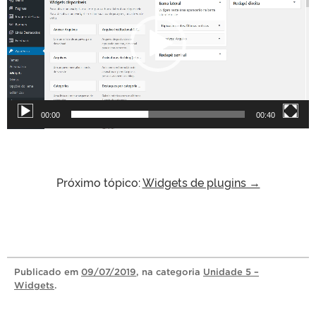
a
d
o
r
d
e
v
00:00
00:40
í
d
e
o
Próximo tópico:
Widgets de plugins →
Publicado
em
09/07/2019
, na categoria
Unidade 5 –
Widgets
.