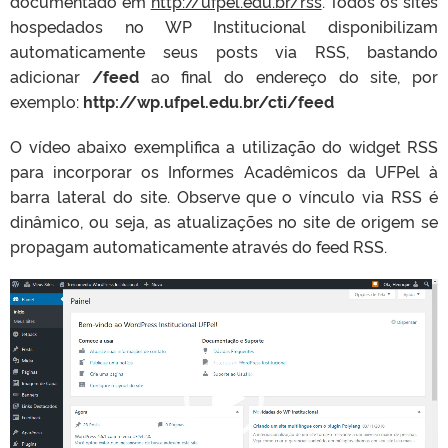
documentado em
http://ufpel.edu.br/rss
. Todos os sites
hospedados no WP Institucional disponibilizam
automaticamente seus posts via RSS, bastando
adicionar
/feed
ao final do endereço do site, por
exemplo:
http://wp.ufpel.edu.br/cti/feed
O vídeo abaixo exemplifica a utilização do widget RSS
para incorporar os Informes Acadêmicos da UFPel à
barra lateral do site. Observe que o vínculo via RSS é
dinâmico, ou seja, as atualizações no site de origem se
propagam automaticamente através do feed RSS.
T
o
c
a
d
o
r
d