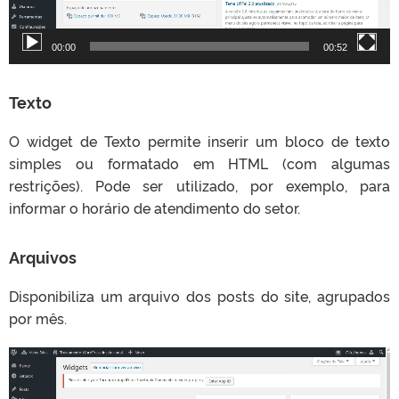
e
v
00:00
00:52
í
d
e
Texto
o
O widget de Texto permite inserir um bloco de texto
simples ou formatado em HTML (com algumas
restrições). Pode ser utilizado, por exemplo, para
informar o horário de atendimento do setor.
Arquivos
Disponibiliza um arquivo dos posts do site, agrupados
por mês.
T
o
c