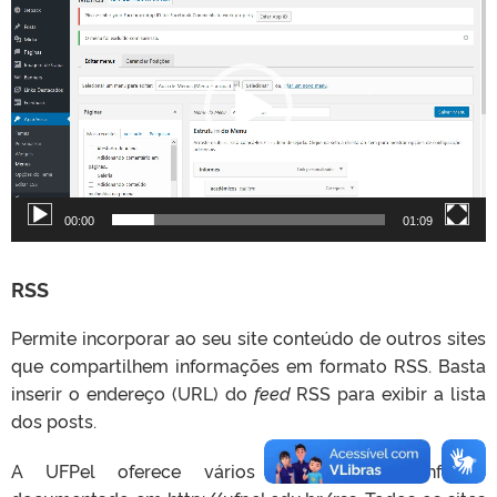
o
c
a
d
o
r
d
e
v
00:00
01:09
í
d
e
RSS
o
Permite incorporar ao seu site conteúdo de outros sites
que compartilhem informações em formato RSS. Basta
inserir o endereço (URL) do
feed
RSS para exibir a lista
dos posts.
A UFPel oferece vários
feeds
RSS, conforme