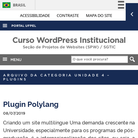
BRASIL
Simplifique!
ACESSIBILIDADE
CONTRASTE
MAPA DO SITE
Comunica BR
PORTAL UFPEL
Participe
ACESSO À INFORMAÇÃO
Curso WordPress Institucional
Acesso à informação
Seção de Projetos de Websites (SPW) / SGTIC
AUDITORIA
Legislação
COBALTO
MENU
Canais
CONCURSOS
ARQUIVO DA CATEGORIA UNIDADE 4 –
EDITAIS
PLUGINS
INTERNACIONAL
OUVIDORIA
Plugin Polylang
PORTARIAS
08/07/2019
TELEFONES
Criando um site multilíngue Uma demanda crescente na
Universidade, especialmente para os programas de pós-
graduação, é a internacionalização dos sites, ou seja, a