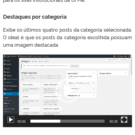
Destaques por categoria
Exibe os últimos quatro posts da categoria selecionada.
O ideal é que os posts da categoria escolhida possuam
uma imagem destacada.
T
o
c
a
d
o
r
d
e
v
00:00
00:39
í
d