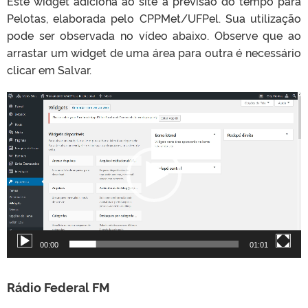
Este widget adiciona ao site a previsão do tempo para
Pelotas, elaborada pelo CPPMet/UFPel. Sua utilização
pode ser observada no vídeo abaixo. Observe que ao
arrastar um widget de uma área para outra é necessário
clicar em Salvar.
T
o
c
a
d
o
r
d
e
v
00:00
01:01
í
d
e
Rádio Federal FM
o