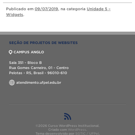
Publicado
em
09/07/2019
, na categoria
Unidade 5 –
Widgets
.
SEÇÃO DE PROJETOS DE WEBSITES
CAMPUS ANGLO
Sala 351 - Bloco B
Rua Gomes Carneiro, 01 - Centro
Pelotas - RS, Brasil - 96010-610
atendimento.ufpel.edu.br
©2026 Curso WordPress Institucional.
Criado com
WordPress
.
Tema desenvolvido por
SGTIC / UFPel
.