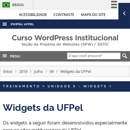
BRASIL
Simplifique!
ACESSIBILIDADE
CONTRASTE
MAPA DO SITE
Comunica BR
PORTAL UFPEL
Participe
ACESSO À INFORMAÇÃO
Curso WordPress Institucional
Acesso à informação
Seção de Projetos de Websites (SPW) / SGTIC
AUDITORIA
Legislação
COBALTO
MENU
Canais
CONCURSOS
Início
2019
Julho
09
Widgets da UFPel
EDITAIS
INTERNACIONAL
TREINAMENTO
>
UNIDADE 5 – WIDGETS
>
OUVIDORIA
Widgets da UFPel
PORTARIAS
TELEFONES
Os widgets a seguir foram desenvolvidos especialmente
para os sites institucionais da UFPel.