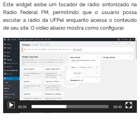
Este widget exibe um tocador de rádio sintonizado na
Rádio Federal FM, permitindo que o usuário possa
escutar a rádio da UFPel enquanto acessa o conteúdo
de seu site. O vídeo abaixo mostra como configurar.
T
o
c
a
d
o
r
d
e
v
00:00
00:40
í
d
e
o