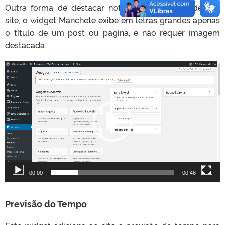
Outra forma de destacar notícias importantes de seu
site, o widget Manchete exibe em letras grandes apenas
o título de um post ou página, e não requer imagem
destacada.
T
o
c
a
d
o
r
d
e
v
00:00
00:48
í
d
e
Previsão do Tempo
o