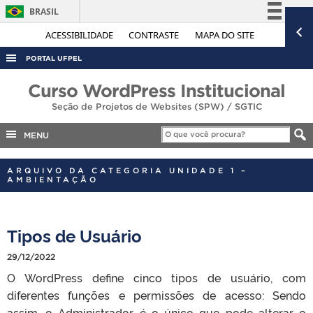
BRASIL
Simplifique!
ACESSIBILIDADE
CONTRASTE
MAPA DO SITE
Comunica BR
PORTAL UFPEL
Participe
ACESSO À INFORMAÇÃO
Curso WordPress Institucional
Acesso à informação
Seção de Projetos de Websites (SPW) / SGTIC
AUDITORIA
Legislação
COBALTO
MENU
Canais
CONCURSOS
ARQUIVO DA CATEGORIA UNIDADE 1 –
EDITAIS
AMBIENTAÇÃO
INTERNACIONAL
OUVIDORIA
Tipos de Usuário
PORTARIAS
29/12/2022
TELEFONES
O WordPress define cinco tipos de usuário, com
diferentes funções e permissões de acesso: Sendo
assim, o Administrador é o único que pode alterar o