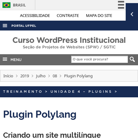
BRASIL
Simplifique!
ACESSIBILIDADE
CONTRASTE
MAPA DO SITE
Comunica BR
PORTAL UFPEL
Participe
ACESSO À INFORMAÇÃO
Curso WordPress Institucional
Acesso à informação
Seção de Projetos de Websites (SPW) / SGTIC
AUDITORIA
Legislação
COBALTO
MENU
Canais
CONCURSOS
Início
2019
Julho
08
Plugin Polylang
EDITAIS
INTERNACIONAL
TREINAMENTO
>
UNIDADE 4 – PLUGINS
>
OUVIDORIA
Plugin Polylang
PORTARIAS
TELEFONES
Criando um site multilíngue