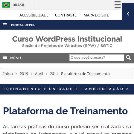
BRASIL
Simplifique!
ACESSIBILIDADE
CONTRASTE
MAPA DO SITE
Comunica BR
PORTAL UFPEL
Participe
ACESSO À INFORMAÇÃO
Curso WordPress Institucional
Acesso à informação
Seção de Projetos de Websites (SPW) / SGTIC
AUDITORIA
Legislação
COBALTO
MENU
Canais
CONCURSOS
Início
2019
Abril
24
Plataforma de Treinamento
EDITAIS
INTERNACIONAL
TREINAMENTO
>
UNIDADE 1 – AMBIENTAÇÃO
>
OUVIDORIA
Plataforma de Treinamento
PORTARIAS
TELEFONES
As tarefas práticas do curso poderão ser realizadas na
plataforma de treinamento, a qual possui as mesmas