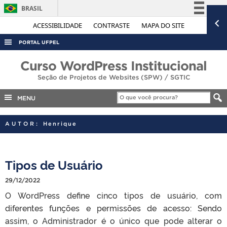
BRASIL
Simplifique!
ACESSIBILIDADE
CONTRASTE
MAPA DO SITE
Comunica BR
PORTAL UFPEL
Participe
ACESSO À INFORMAÇÃO
Curso WordPress Institucional
Acesso à informação
Seção de Projetos de Websites (SPW) / SGTIC
AUDITORIA
Legislação
COBALTO
MENU
Canais
CONCURSOS
AUTOR:
Henrique
EDITAIS
INTERNACIONAL
Tipos de Usuário
OUVIDORIA
29/12/2022
PORTARIAS
O WordPress define cinco tipos de usuário, com
TELEFONES
diferentes funções e permissões de acesso: Sendo
assim, o Administrador é o único que pode alterar o