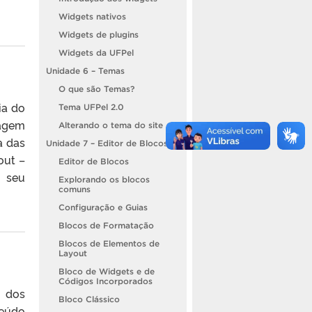
Widgets nativos
Widgets de plugins
Widgets da UFPel
Unidade 6 – Temas
O que são Temas?
ia do
Tema UFPel 2.0
ragem
Alterando o tema do site
a das
Unidade 7 – Editor de Blocos
out –
Editor de Blocos
o seu
Explorando os blocos
comuns
Configuração e Guias
Blocos de Formatação
Blocos de Elementos de
Layout
Bloco de Widgets e de
Códigos Incorporados
o dos
Bloco Clássico
teúdo