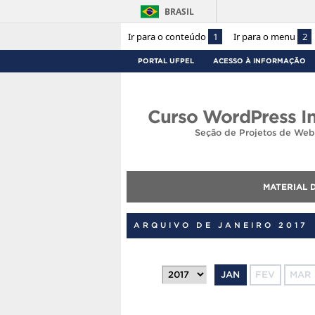
BRASIL
Ir para o conteúdo
1
Ir para o menu
2
PORTAL UFPEL
ACESSO À INFORMAÇÃO
Curso WordPress In
Seção de Projetos de Web
MATERIAL 
ARQUIVO DE JANEIRO 2017
JAN
FEV
MAR