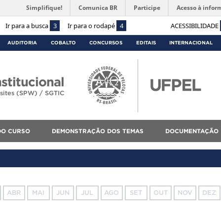
Simplifique!
Comunica BR
Participe
Acesso à infor
Ir para a busca
3
Ir para o rodapé
4
ACESSIBILIDADE
AUDITORIA
COBALTO
CONCURSOS
EDITAIS
INTERNACIONAL
stitucional
sites (SPW) / SGTIC
DO CURSO
DEMONSTRAÇÃO DOS TEMAS
DOCUMENTAÇÃO 
ABR
MAI
JUN
JUL
AGO
SET
OUT
NOV
DEZ