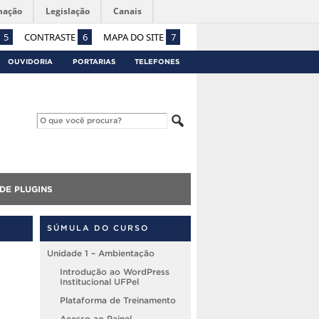
mação
Legislação
Canais
5
CONTRASTE
6
MAPA DO SITE
7
OUVIDORIA
PORTARIAS
TELEFONES
DE PLUGINS
SÚMULA DO CURSO
Unidade 1 – Ambientação
Introdução ao WordPress
Institucional UFPel
Plataforma de Treinamento
Acesso ao Painel