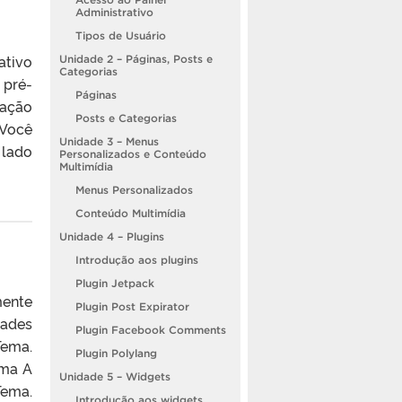
Administrativo
Tipos de Usuário
ativo
Unidade 2 – Páginas, Posts e
Categorias
 pré-
Páginas
zação
Posts e Categorias
 Você
Unidade 3 – Menus
 lado
Personalizados e Conteúdo
Multimídia
Menus Personalizados
Conteúdo Multimídia
Unidade 4 – Plugins
Introdução aos plugins
Plugin Jetpack
mente
Plugin Post Expirator
dades
Plugin Facebook Comments
Tema.
Plugin Polylang
ema A
Unidade 5 – Widgets
Tema.
Introdução aos widgets