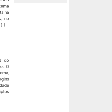
 tema
ts na
s, no
[…]
s do
el. O
tema,
ugins
idade
iplos