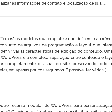
alizar as informações de contato e localização de sua […]
Temas” os modelos (ou templates) que definem a aparênc
 conjunto de arquivos de programação e layout que inte
efinir várias características de exibição do conteúdo. Um
 WordPress é a completa separação entre conteúdo e lay
erar completamente o visual do site, preservando todo 
etc), em apenas poucos segundos. É possível ter vários […]
utro recurso modular do WordPress para personalizaçã
dgets? Os widgets são blocos que possibilitam exibir con