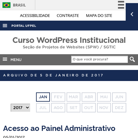
BRASIL
Simplifique!
ACESSIBILIDADE
CONTRASTE
MAPA DO SITE
Comunica BR
PORTAL UFPEL
Participe
ACESSO À INFORMAÇÃO
Curso WordPress Institucional
Acesso à informação
Seção de Projetos de Websites (SPW) / SGTIC
AUDITORIA
Legislação
COBALTO
MENU
Canais
CONCURSOS
ARQUIVO DE 5 DE JANEIRO DE 2017
EDITAIS
INTERNACIONAL
JAN
FEV
MAR
ABR
MAI
JUN
OUVIDORIA
JUL
AGO
SET
OUT
NOV
DEZ
PORTARIAS
TELEFONES
Acesso ao Painel Administrativo
05/01/2017