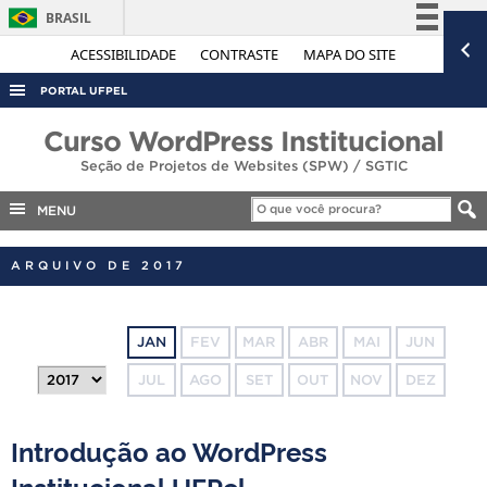
BRASIL
Simplifique!
ACESSIBILIDADE
CONTRASTE
MAPA DO SITE
Comunica BR
PORTAL UFPEL
Participe
ACESSO À INFORMAÇÃO
Curso WordPress Institucional
Acesso à informação
Seção de Projetos de Websites (SPW) / SGTIC
AUDITORIA
Legislação
COBALTO
MENU
Canais
CONCURSOS
ARQUIVO DE 2017
EDITAIS
INTERNACIONAL
JAN
FEV
MAR
ABR
MAI
JUN
OUVIDORIA
JUL
AGO
SET
OUT
NOV
DEZ
PORTARIAS
TELEFONES
Introdução ao WordPress
Institucional UFPel