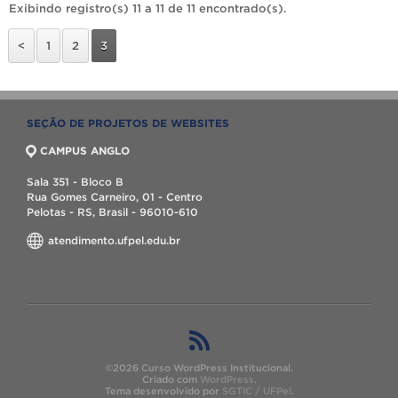
Exibindo registro(s) 11 a 11 de 11 encontrado(s).
<
1
2
3
SEÇÃO DE PROJETOS DE WEBSITES
CAMPUS ANGLO
Sala 351 - Bloco B
Rua Gomes Carneiro, 01 - Centro
Pelotas - RS, Brasil - 96010-610
atendimento.ufpel.edu.br
©2026 Curso WordPress Institucional.
Criado com
WordPress
.
Tema desenvolvido por
SGTIC / UFPel
.