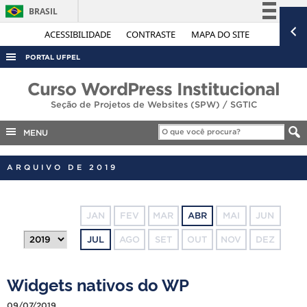
BRASIL
Simplifique!
ACESSIBILIDADE
CONTRASTE
MAPA DO SITE
Comunica BR
PORTAL UFPEL
Participe
ACESSO À INFORMAÇÃO
Curso WordPress Institucional
Acesso à informação
Seção de Projetos de Websites (SPW) / SGTIC
AUDITORIA
Legislação
COBALTO
MENU
Canais
CONCURSOS
ARQUIVO DE 2019
EDITAIS
INTERNACIONAL
JAN
FEV
MAR
ABR
MAI
JUN
OUVIDORIA
JUL
AGO
SET
OUT
NOV
DEZ
PORTARIAS
TELEFONES
Widgets nativos do WP
09/07/2019