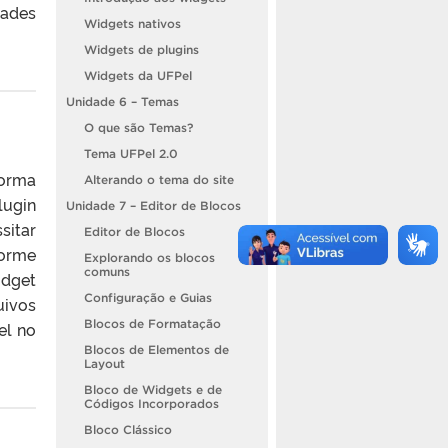
dades
Widgets nativos
Widgets de plugins
Widgets da UFPel
Unidade 6 – Temas
O que são Temas?
Tema UFPel 2.0
forma
Alterando o tema do site
ugin
Unidade 7 – Editor de Blocos
sitar
Editor de Blocos
forme
Explorando os blocos
comuns
idget
Configuração e Guias
uivos
Blocos de Formatação
el no
Blocos de Elementos de
Layout
Bloco de Widgets e de
Códigos Incorporados
Bloco Clássico