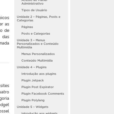
Administrativo
Tipos de Usuário
picos
Unidade 2 – Páginas, Posts e
Categorias
er as
Páginas
ro de
Posts e Categorias
a das
Unidade 3 – Menus
inada
Personalizados e Conteúdo
Multimídia
Menus Personalizados
Conteúdo Multimídia
Unidade 4 – Plugins
Introdução aos plugins
Plugin Jetpack
sites
Plugin Post Expirator
uatro
Plugin Facebook Comments
goria
Plugin Polylang
idget
Unidade 5 – Widgets
ossel
Introdução aos widgets