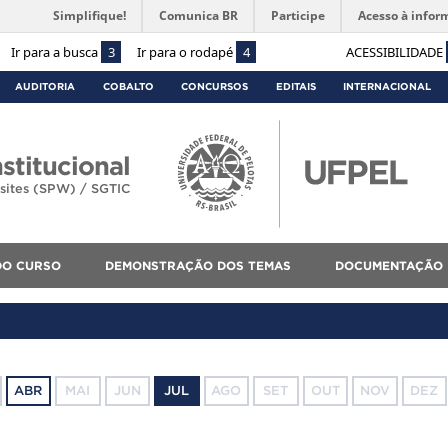
Simplifique!
Comunica BR
Participe
Acesso à infor
Ir para a busca
3
Ir para o rodapé
4
ACESSIBILIDADE
AUDITORIA
COBALTO
CONCURSOS
EDITAIS
INTERNACIONAL
stitucional
sites (SPW) / SGTIC
DO CURSO
DEMONSTRAÇÃO DOS TEMAS
DOCUMENTAÇÃO 
ABR
MAI
JUN
JUL
AGO
SET
OUT
NOV
DEZ