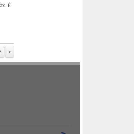
ts. É
2
>