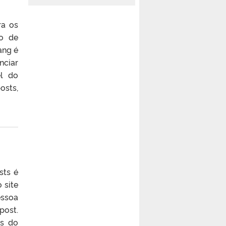
ra os
ão de
ang é
nciar
el do
osts,
sts é
 site
essoa
post.
os do