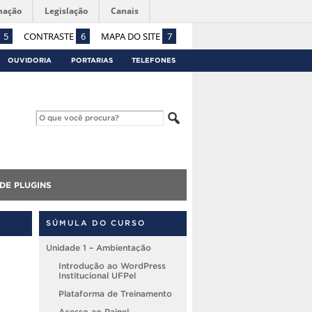
mação
Legislação
Canais
5
CONTRASTE
6
MAPA DO SITE
7
OUVIDORIA
PORTARIAS
TELEFONES
DE PLUGINS
SÚMULA DO CURSO
Unidade 1 – Ambientação
Introdução ao WordPress
Institucional UFPel
Plataforma de Treinamento
Acesso ao Painel