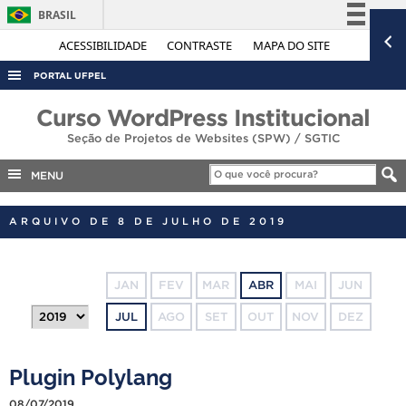
BRASIL
Simplifique!
ACESSIBILIDADE
CONTRASTE
MAPA DO SITE
Comunica BR
PORTAL UFPEL
Participe
ACESSO À INFORMAÇÃO
Curso WordPress Institucional
Acesso à informação
Seção de Projetos de Websites (SPW) / SGTIC
AUDITORIA
Legislação
COBALTO
MENU
Canais
CONCURSOS
ARQUIVO DE 8 DE JULHO DE 2019
EDITAIS
INTERNACIONAL
JAN
FEV
MAR
ABR
MAI
JUN
OUVIDORIA
JUL
AGO
SET
OUT
NOV
DEZ
PORTARIAS
TELEFONES
Plugin Polylang
08/07/2019