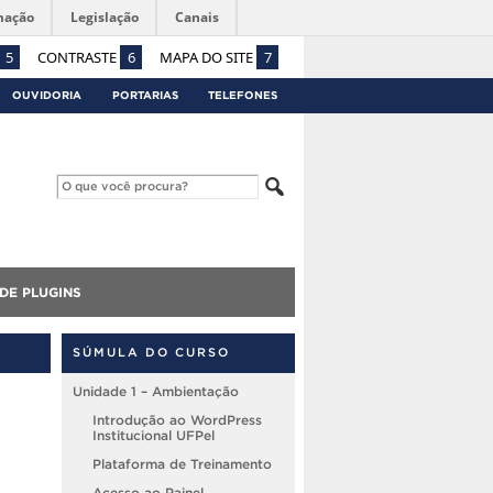
mação
Legislação
Canais
5
CONTRASTE
6
MAPA DO SITE
7
OUVIDORIA
PORTARIAS
TELEFONES
DE PLUGINS
SÚMULA DO CURSO
Unidade 1 – Ambientação
Introdução ao WordPress
Institucional UFPel
Plataforma de Treinamento
Acesso ao Painel