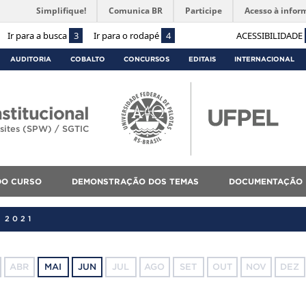
Simplifique!
Comunica BR
Participe
Acesso à infor
Ir para a busca
3
Ir para o rodapé
4
ACESSIBILIDADE
AUDITORIA
COBALTO
CONCURSOS
EDITAIS
INTERNACIONAL
stitucional
sites (SPW) / SGTIC
DO CURSO
DEMONSTRAÇÃO DOS TEMAS
DOCUMENTAÇÃO 
 2021
ABR
MAI
JUN
JUL
AGO
SET
OUT
NOV
DEZ