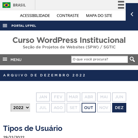
BRASIL
Simplifique!
ACESSIBILIDADE
CONTRASTE
MAPA DO SITE
Comunica BR
PORTAL UFPEL
Participe
ACESSO À INFORMAÇÃO
Curso WordPress Institucional
Acesso à informação
Seção de Projetos de Websites (SPW) / SGTIC
AUDITORIA
Legislação
COBALTO
MENU
Canais
CONCURSOS
ARQUIVO DE DEZEMBRO 2022
EDITAIS
INTERNACIONAL
JAN
FEV
MAR
ABR
MAI
JUN
OUVIDORIA
JUL
AGO
SET
OUT
NOV
DEZ
PORTARIAS
TELEFONES
Tipos de Usuário
29/12/2022